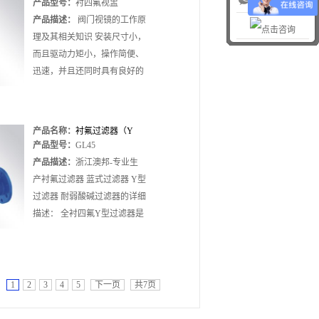
产品型号：
衬四氟视盅
产品描述：
阀门视镜的工作原
理及其相关知识 安装尺寸小，
而且驱动力矩小，操作简便、
迅速，并且还同时具有良好的
流量调节功能和关闭密封特
性，视镜在大....
产品名称：
衬氟过滤器（Y
产品型号：
GL45
型）GL45
产品描述：
浙江澳邦-专业生
产衬氟过滤器 蓝式过滤器 Y型
过滤器 耐弱酸碱过滤器的详细
描述： 全衬四氟Y型过滤器是
用来清除腐蚀性介质中的杂
质，保护泵、阀门及其它....
1
2
3
4
5
下一页
共7页