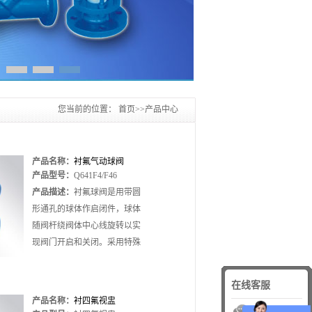
您当前的位置：
首页
>>
产品中心
产品名称：
衬氟气动球阀
产品型号：
Q641F4/F46
Q641F4/F46
产品描述：
衬氟球阀是用带圆
形通孔的球体作启闭件，球体
随阀杆绕阀体中心线旋转以实
现阀门开启和关闭。采用特殊
的模压工艺，使密封面致密良
好，加之V型PTFE填料组合使
在线客服
阀门达到零....
产品名称：
衬四氟视盅
在线咨询