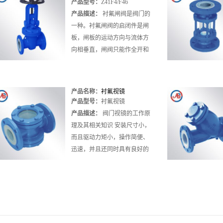
产品型号：
Z41F4/F46
Z41F4/F46
产品描述：
衬氟闸阀是阀门的
一种。衬氟闸阀的启闭件是闸
板，闸板的运动方向与流体方
向相垂直，闸阀只能作全开和
全关，不能作调节和节流。闸
板有两个密封面， 最常用的模
式闸板阀的....
产品名称：
衬氟视镜
产品型号：
衬氟视镜
产品描述：
阀门视镜的工作原
理及其相关知识 安装尺寸小，
而且驱动力矩小，操作简便、
迅速，并且还同时具有良好的
流量调节功能和关闭密封特
性，视镜在大....