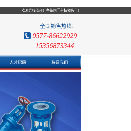
欢迎光临澳邦！争做阀门科技领头羊！
全国销售热线：
0577-86622929
15356873344
人才招聘
联系我们