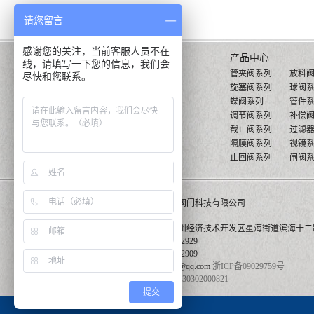
请您留言
感谢您的关注，当前客服人员不在
关于澳邦
产品中心
线，请填写一下您的信息，我们会
管夹阀系列
放料
澳邦简介
尽快和您联系。
旋塞阀系列
球阀
澳邦文化
蝶阀系列
管件
领导人致辞
调节阀系列
补偿
组织结构
截止阀系列
过滤
车间设备
隔膜阀系列
视镜
止回阀系列
闸阀
©版权所有 
地址：浙江省温州经济技术开发区星海街道滨海十二路
电话：0577-86622929
传真：0577-86622909
邮箱：44003196@qq.com
浙ICP备09029759号
公安备案号：33030302000821
提交