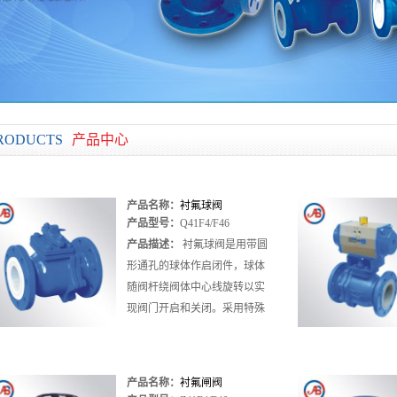
RODUCTS
产品中心
产品名称：
衬氟球阀
产品型号：
Q41F4/F46
Q41F4/F46
产品描述：
衬氟球阀是用带圆
形通孔的球体作启闭件，球体
随阀杆绕阀体中心线旋转以实
现阀门开启和关闭。采用特殊
的模压工艺，使密封面致密良
好，加之V型PTFE填料组合使
阀门....
产品名称：
衬氟闸阀